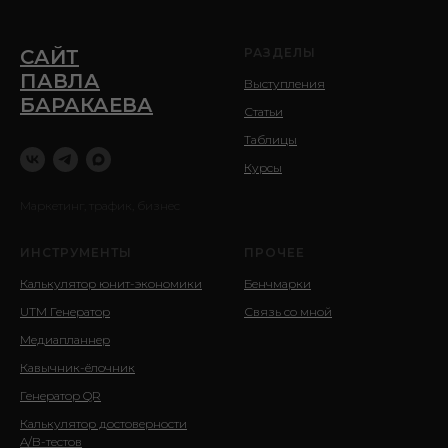
САЙТ
РАЗДЕЛЫ
ПАВЛА
Выступления
БАРАКАЕВА
Статьи
Таблицы
Курсы
Маркетинг, трафик, бизнес
ИНСТРУМЕНТЫ
ПРОЧЕЕ
Калькулятор юнит-экономики
Бенчмарки
UTM Генератор
Связь со мной
Медиапланнер
Кавычник-ёлочник
Генератор QR
Калькулятор достоверности
A/B-тестов