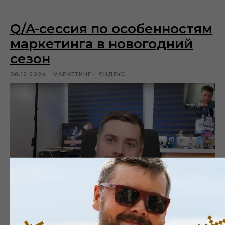
Q/A-сессия по особенностям
маркетинга в новогодний
сезон
08.12.2024
МАРКЕТИНГ
ЯНДЕКС
Сессия ответов на вопросы с Андреем Демином из
команды обучения инструментов Яндекса