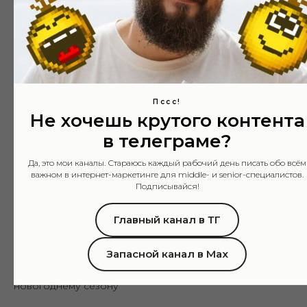
Как продвигать бизнес в
новогодние праздники
08.12.2024
ТАРГЕТ
Пссс!
Не хочешь крутого контента
в телеграме?
Да, это мои каналы. Стараюсь каждый рабочий день писать обо всём
важном в интернет-маркетинге для middle- и senior-специалистов.
Подписывайся!
Главный канал в ТГ
Запасной канал в Max
Вебинар для VK по теме подготовки проекта к
новогоднему сезону